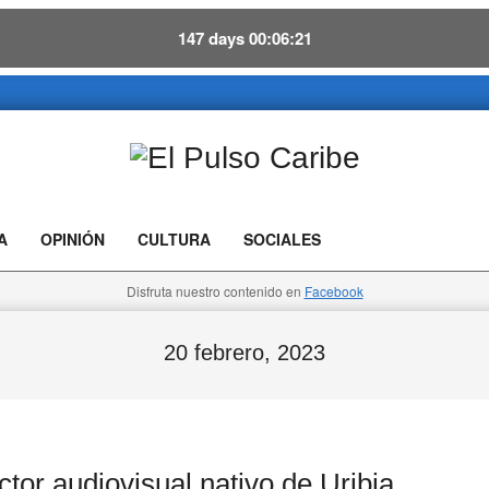
147
days
00
06
20
El
Pulso
A
OPINIÓN
CULTURA
SOCIALES
Caribe
Disfruta nuestro contenido en
Facebook
20 febrero, 2023
tor audiovisual nativo de Uribia,