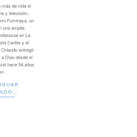
o más de vida el
ne y televisión,
rro Fuminaya, un
n una amplia
rofesional en La
osta Caribe y el
s. Orlando entregó
r a Dios desde el
ació hace 54 años
en
INUAR
ENDO…