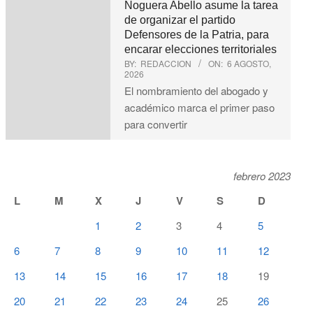
Noguera Abello asume la tarea
de organizar el partido
Defensores de la Patria, para
encarar elecciones territoriales
BY:
REDACCION
ON:
6 AGOSTO,
2026
El nombramiento del abogado y
académico marca el primer paso
para convertir
febrero 2023
L
M
X
J
V
S
D
1
2
3
4
5
6
7
8
9
10
11
12
13
14
15
16
17
18
19
20
21
22
23
24
25
26