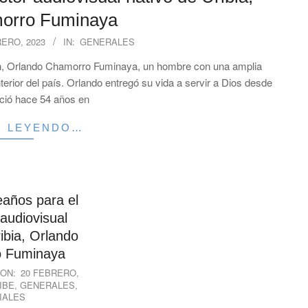
orro Fuminaya
RERO, 2023
IN:
GENERALES
sión, Orlando Chamorro Fuminaya, un hombre con una amplia
nterior del país. Orlando entregó su vida a servir a Dios desde
ació hace 54 años en
R LEYENDO…
eaños para el
audiovisual
ibia, Orlando
 Fuminaya
ON:
20 FEBRERO,
IBE
,
GENERALES
,
IALES