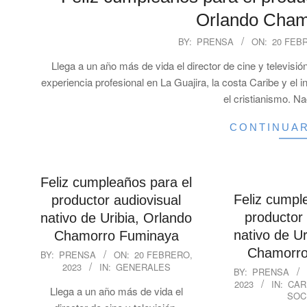
Orlando Cham
2023-
BY:
PRENSA
ON:
20 FEB
02-
Llega a un año más de vida el director de cine y televi
20
experiencia profesional en La Guajira, la costa Caribe y el i
el cristianismo. N
CONTINUA
Feliz cumpleaños para el
Feliz cumpl
productor audiovisual
productor 
nativo de Uribia, Orlando
nativo de Ur
Chamorro Fuminaya
2023-
Chamorro
BY:
PRENSA
ON:
20 FEBRERO,
2023
IN:
GENERALES
02-
2023-
BY:
PRENSA
20
2023
IN:
CAR
02-
Llega a un año más de vida el
SOC
20