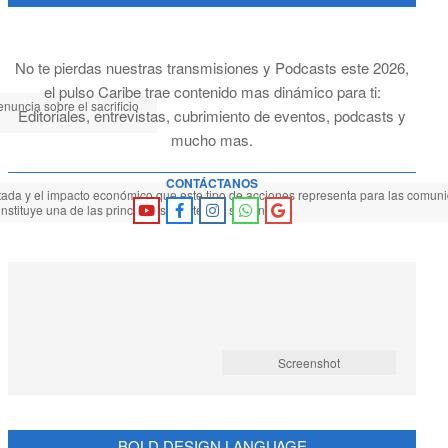
No te pierdas nuestras transmisiones y Podcasts este 2026,
el pulso Caribe trae contenido mas dinámico para ti:
nuncia sobre el sacrificio
Editoriales, entrevistas, cubrimiento de eventos, podcasts y
mucho mas.
CONTÁCTANOS
afectada y el impacto económico que este tipo de acciones representa para las comun
nstituye una de las principales fuentes de sustento.
Screenshot
BOLD DESIGN LANGUAGE