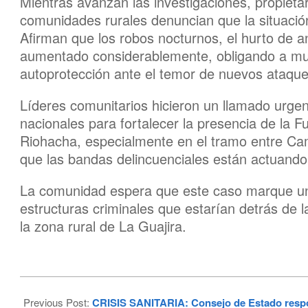
Mientras avanzan las investigaciones, propietar
comunidades rurales denuncian que la situación
Afirman que los robos nocturnos, el hurto de 
aumentado considerablemente, obligando a muc
autoprotección ante el temor de nuevos ataque
Líderes comunitarios hicieron un llamado urge
nacionales para fortalecer la presencia de la F
Riohacha, especialmente en el tramo entre Cam
que las bandas delincuenciales están actuando
La comunidad espera que este caso marque un p
estructuras criminales que estarían detrás de 
la zona rural de La Guajira.
2026-
06-
Previous Post:
CRISIS SANITARIA: Consejo de Estado respon