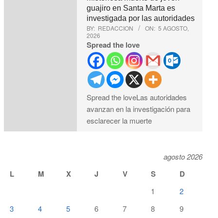
guajiro en Santa Marta es
investigada por las autoridades
BY:
REDACCION
ON:
5 AGOSTO,
2026
Spread the love
Spread the loveLas autoridades
avanzan en la investigación para
esclarecer la muerte
agosto 2026
L
M
X
J
V
S
D
1
2
3
4
5
6
7
8
9