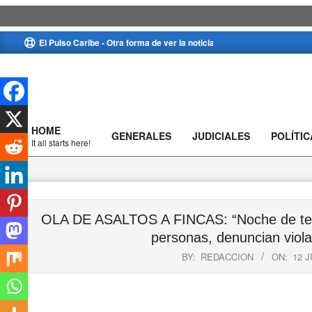
Skip
El Pulso Caribe - Otra forma de ver la noticia
to
content
HOME
GENERALES
JUDICIALES
POLÍTIC
Primary
It all starts here!
Navigation
Menu
OLA DE ASALTOS A FINCAS: “Noche de terro
personas, denuncian violac
BY:
REDACCION
ON:
12 J