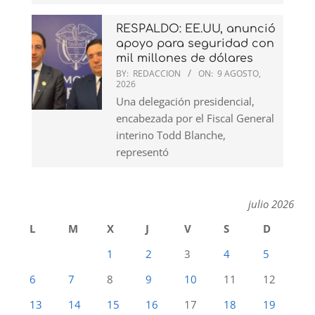
RESPALDO: EE.UU, anunció
apoyo para seguridad con
mil millones de dólares
BY:
REDACCION
ON:
9 AGOSTO,
2026
Una delegación presidencial,
encabezada por el Fiscal General
interino Todd Blanche,
representó
julio 2026
L
M
X
J
V
S
D
1
2
3
4
5
6
7
8
9
10
11
12
13
14
15
16
17
18
19