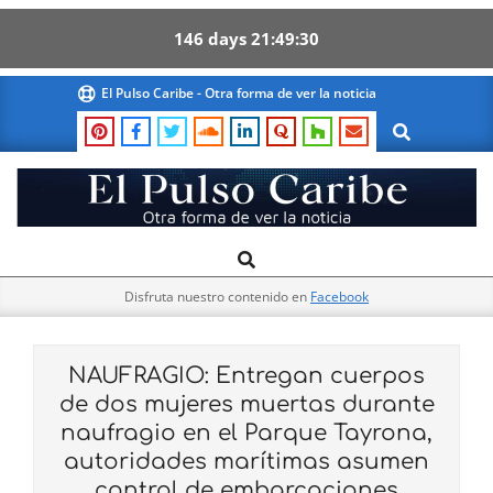
146
days
21
49
29
Skip
El Pulso Caribe - Otra forma de ver la noticia
to
Search
content
El
Search
Primary
Pulso
Navigation
Caribe
Disfruta nuestro contenido en
Facebook
Menu
NAUFRAGIO: Entregan cuerpos
de dos mujeres muertas durante
naufragio en el Parque Tayrona,
autoridades marítimas asumen
control de embarcaciones