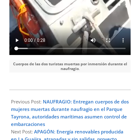
Cuerpos de las dos turistas muertas por inmersión durante el
naufragio
.
2023-
03-
Previous Post:
NAUFRAGIO: Entregan cuerpos de dos
07
mujeres muertas durante naufragio en el Parque
Tayrona, autoridades marítimas asumen control de
embarcaciones
Next Post:
APAGÓN: Energía renovables producida
en La Guajira, atrapadas y sin salidas, proyecto