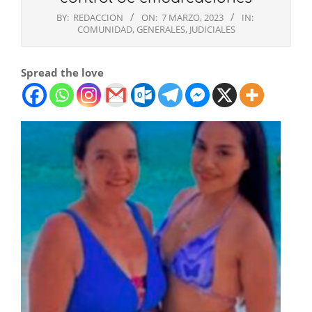
BY:
REDACCION
ON:
7 MARZO, 2023
IN:
COMUNIDAD
,
GENERALES
,
JUDICIALES
Spread the love