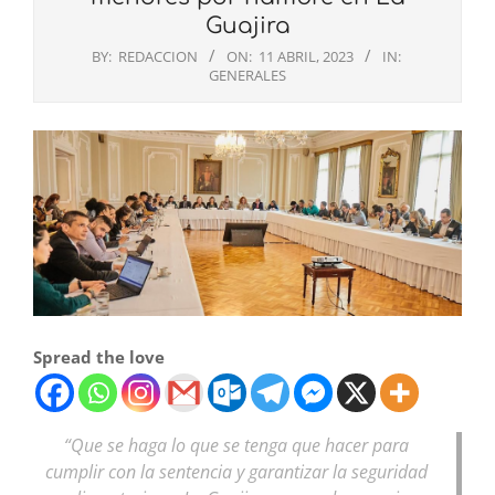
Guajira
BY:
REDACCION
ON:
11 ABRIL, 2023
IN:
GENERALES
Spread the love
“Que se haga lo que se tenga que hacer para
cumplir con la sentencia y garantizar la seguridad