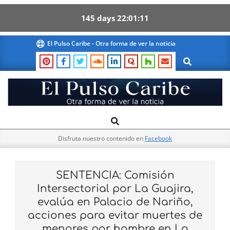
145
days
22
01
10
Skip
El Pulso Caribe - Otra forma de ver la noticia
to
Search
content
El
Search
Primary
Pulso
Navigation
Caribe
Disfruta nuestro contenido en
Facebook
Menu
SENTENCIA: Comisión
Intersectorial por La Guajira,
evalúa en Palacio de Nariño,
acciones para evitar muertes de
menores por hambre en La