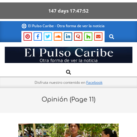
147
days
17
47
51
Skip
El Pulso Caribe - Otra forma de ver la noticia
to
Search
content
El
Search
Primary
Pulso
Navigation
Caribe
Disfruta nuestro contenido en
Facebook
Menu
Opinión
(Page 11)