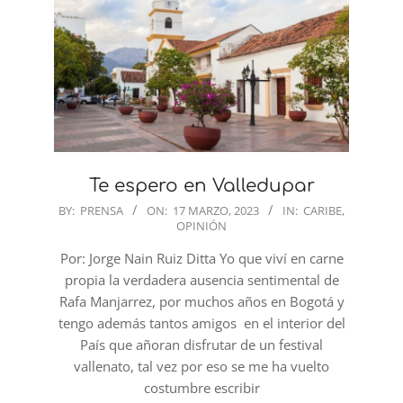
Te espero en Valledupar
2023-
BY:
PRENSA
ON:
17 MARZO, 2023
IN:
CARIBE
,
OPINIÓN
03-
17
Por: Jorge Nain Ruiz Ditta Yo que viví en carne
propia la verdadera ausencia sentimental de
Rafa Manjarrez, por muchos años en Bogotá y
tengo además tantos amigos en el interior del
País que añoran disfrutar de un festival
vallenato, tal vez por eso se me ha vuelto
costumbre escribir