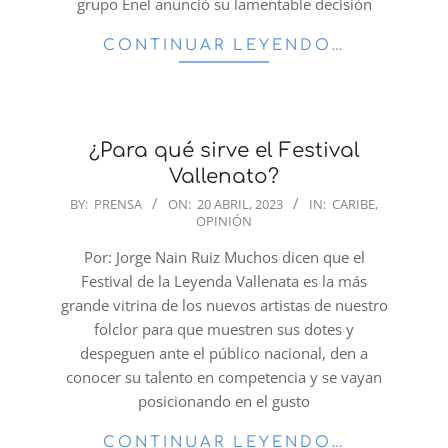
grupo Enel anunció su lamentable decisión
CONTINUAR LEYENDO…
¿Para qué sirve el Festival
Vallenato?
2023-
BY:
PRENSA
ON:
20 ABRIL, 2023
IN:
CARIBE
,
OPINIÓN
04-
20
Por: Jorge Nain Ruiz Muchos dicen que el
Festival de la Leyenda Vallenata es la más
grande vitrina de los nuevos artistas de nuestro
folclor para que muestren sus dotes y
despeguen ante el público nacional, den a
conocer su talento en competencia y se vayan
posicionando en el gusto
CONTINUAR LEYENDO…