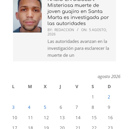
Misteriosa muerte de
joven guajiro en Santa
Marta es investigada por
las autoridades
BY:
REDACCION
ON:
5 AGOSTO,
2026
Las autoridades avanzan en la
investigación para esclarecer la
muerte de un
agosto 2026
L
M
X
J
V
S
D
1
2
3
4
5
6
7
8
9
10
11
12
13
14
15
16
17
18
19
20
21
22
23