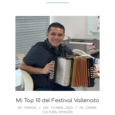
Mi Top 10 del Festival Vallenato
2023-
BY:
PRENSA
ON:
15 ABRIL, 2023
IN:
CARIBE
,
CULTURA
,
OPINIÓN
04-