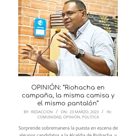
OPINIÓN: “Riohacha en
campaña, la misma camisa y
el mismo pantalón”
2023-
BY:
REDACCION
ON:
23 MARZO, 2023
IN:
COMUNIDAD
,
OPINIÓN
,
POLÍTICA
03-
23
Sorprende sobremanera la puesta en escena de
algunos candidatos a la Alcaldía de Riohacha, y