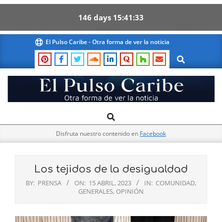
146
days
15
41
32
Skip
El Pulso Caribe - Otra forma de ver la noticia
to
Search
content
El
Search
Primary
Pulso
Navigation
Caribe
Disfruta nuestro contenido en
Facebook
Menu
Los tejidos de la desigualdad
BY:
PRENSA
ON:
15 ABRIL, 2023
IN:
COMUNIDAD
,
GENERALES
,
OPINIÓN