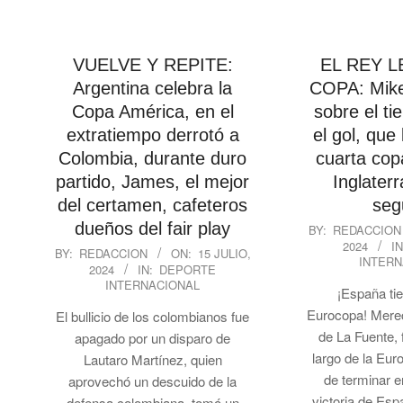
VUELVE Y REPITE:
EL REY L
Argentina celebra la
COPA: Mike
Copa América, en el
sobre el t
extratiempo derrotó a
el gol, que 
Colombia, durante duro
cuarta cop
partido, James, el mejor
Inglaterr
del certamen, cafeteros
seg
2024-
dueños del fair play
BY:
REDACCION
2024
IN
07-
2024-
BY:
REDACCION
ON:
15 JULIO,
INTERN
14
2024
IN:
DEPORTE
07-
INTERNACIONAL
15
¡España ti
Eurocopa! Merec
El bullicio de los colombianos fue
de La Fuente, 
apagado por un disparo de
largo de la Eu
Lautaro Martínez, quien
de terminar e
aprovechó un descuido de la
victoria de Es
defensa colombiana, tomó un