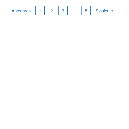
Paginación
Anteriores
1
2
3
…
5
Siguiente
de
entradas