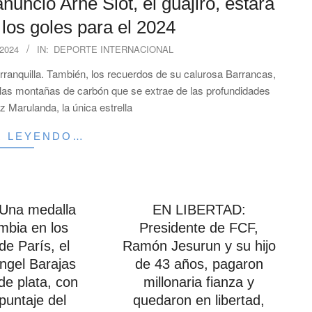
nunció Arne Slot, el guajiro, estará
os goles para el 2024
2024
IN:
DEPORTE INTERNACIONAL
 Barranquilla. También, los recuerdos de su calurosa Barrancas,
re las montañas de carbón que se extrae de las profundidades
z Marulanda, la única estrella
R LEYENDO…
Una medalla
EN LIBERTAD:
mbia en los
Presidente de FCF,
de París, el
Ramón Jesurun y su hijo
ngel Barajas
de 43 años, pagaron
de plata, con
millonaria fianza y
puntaje del
quedaron en libertad,