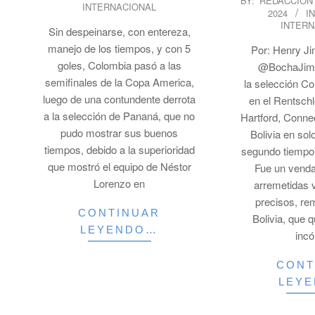
BY:
REDACCION
INTERNACIONAL
06
2024
IN
06-
INTERN
Sin despeinarse, con entereza,
21
manejo de los tiempos, y con 5
Por: Henry Ji
goles, Colombia pasó a las
@BochaJime
semifinales de la Copa America,
la selección Co
luego de una contundente derrota
en el Rentschl
a la selección de Pananá, que no
Hartford, Connec
pudo mostrar sus buenos
Bolivia en sol
tiempos, debido a la superioridad
segundo tiempo
que mostró el equipo de Néstor
Fue un venda
Lorenzo en
arremetidas 
precisos, re
CONTINUAR
Bolivia, que q
LEYENDO…
inc
CONT
LEY