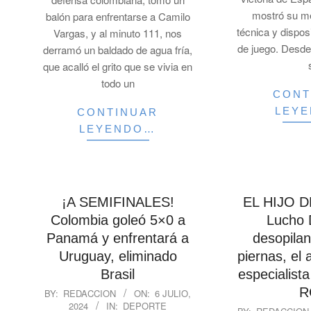
mostró su m
balón para enfrentarse a Camilo
técnica y dispos
Vargas, y al minuto 111, nos
de juego. Desde 
derramó un baldado de agua fría,
que acalló el grito que se vivia en
todo un
CONT
LEY
CONTINUAR
LEYENDO…
¡A SEMIFINALES!
EL HIJO D
Colombia goleó 5×0 a
Lucho 
Panamá y enfrentará a
desopilan
Uruguay, eliminado
piernas, el 
Brasil
especialista
2024-
R
BY:
REDACCION
ON:
6 JULIO,
2024
IN:
DEPORTE
07-
2024-