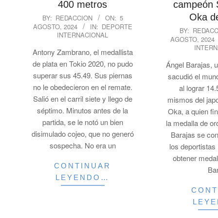
400 metros
campeón 
2024-
Oka d
BY:
REDACCION
ON:
5
AGOSTO, 2024
IN:
DEPORTE
08-
2024-
BY:
REDACC
INTERNACIONAL
05
AGOSTO, 2024
08-
INTERN
Antony Zambrano, el medallista
05
de plata en Tokio 2020, no pudo
Ángel Barajas, 
superar sus 45.49. Sus piernas
sacudió el mun
no le obedecieron en el remate.
al lograr 14
Salió en el carril siete y llego de
mismos del jap
séptimo. Minutos antes de la
Oka, a quien fi
partida, se le notó un bien
la medalla de or
disimulado cojeo, que no generó
Barajas se con
sospecha. No era un
los deportista
obtener medal
CONTINUAR
Ba
LEYENDO…
CONT
LEY