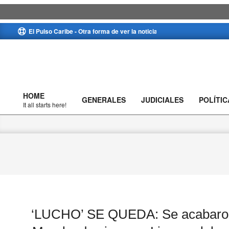
Skip
El Pulso Caribe - Otra forma de ver la noticia
to
content
HOME
GENERALES
JUDICIALES
POLÍTIC
Primary
It all starts here!
Navigation
Menu
‘LUCHO’ SE QUEDA: Se acabaron 