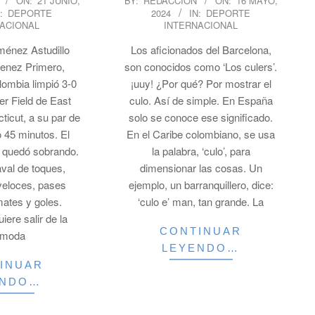
ON:
21 JUNIO,
BY:
REDACCION
ON:
16 MAYO,
:
DEPORTE
2024
IN:
DEPORTE
05-
ACIONAL
INTERNACIONAL
16
ménez Astudillo
Los aficionados del Barcelona,
nez Primero,
son conocidos como ‘Los culers’.
lombia limpió 3-0
¡uuy! ¿Por qué? Por mostrar el
er Field de East
culo. Así de simple. En España
ticut, a su par de
solo se conoce ese significado.
o 45 minutos. El
En el Caribe colombiano, se usa
 quedó sobrando.
la palabra, ‘culo’, para
val de toques,
dimensionar las cosas. Un
veloces, pases
ejemplo, un barranquillero, dice:
mates y goles.
‘culo e’ man, tan grande. La
uiere salir de la
CONTINUAR
ómoda
LEYENDO…
INUAR
ENDO…