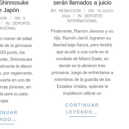
Shinnosuke
serán llamados a juicio
2024-
e Japón
BY:
REDACCION
ON:
15 JULIO,
2024
IN:
DEPORTE
07-
ION
ON:
5
INTERNACIONAL
15
IN:
DEPORTE
ACIONAL
Finalmente, Ramón Jesurun y su
hijo, Ramón Jamil, lograron su
un menor de edad,
libertad bajo fianza, pero tendrá
do de la gimnasia
que acudir a una corte en el
.533 punto, los
condado de Miami Dade, en
onés, Shinnosuke
donde se le abrieron tres
nalmente le dieron
procesos, luego de enfrentarse a
o, por reglamento.
miembros de la guardia de los
vierte en uno de
Estados Unidos, quienes le
s más jóvenes, en
impidieron utilizar un
la para su país.
rajas
CONTINUAR
LEYENDO…
INUAR
ENDO…