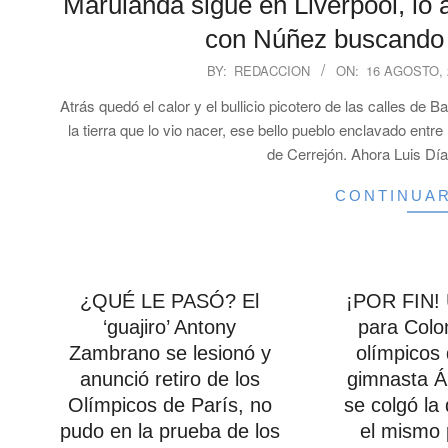
Marulanda sigue en Liverpool, lo a
con Núñez buscando l
2024-
BY:
REDACCION
ON:
16 AGOSTO, 
08-
Atrás quedó el calor y el bullicio picotero de las calles de
16
la tierra que lo vio nacer, ese bello pueblo enclavado ent
de Cerrejón. Ahora Luis Día
CONTINUA
¿QUÉ LE PASÓ? El
¡POR FIN! 
‘guajiro’ Antony
para Colo
Zambrano se lesionó y
olímpicos 
anunció retiro de los
gimnasta Á
Olímpicos de París, no
se colgó la 
pudo en la prueba de los
el mismo 