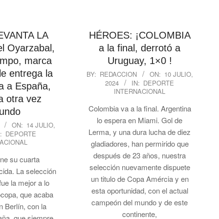
EVANTA LA
HÉROES: ¡COLOMBIA
l Oyarzabal,
a la final, derrotó a
iempo, marca
Uruguay, 1×0 !
2024-
le entrega la
BY:
REDACCION
ON:
10 JULIO,
2024
IN:
DEPORTE
07-
a a España,
INTERNACIONAL
10
a otra vez
Colombia va a la final. Argentina
undo
lo espera en Miami. Gol de
ON:
14 JULIO,
Lerma, y una dura lucha de diez
:
DEPORTE
ACIONAL
gladiadores, han permirido que
después de 23 años, nuestra
ene su cuarta
selección nuevamente dispuete
ida. La selección
un titulo de Copa Amércia y en
fue la mejor a lo
esta oportunidad, con el actual
rocopa, que acaba
campeón del mundo y de este
n Berlín, con la
continente,
paña, que siempre