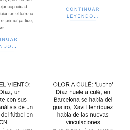
ejor capacidad
CONTINUAR
ición en el terreno
LEYENDO…
el primer partido,
se
INUAR
ENDO…
EL VIENTO:
OLOR A CULÉ: ‘Lucho’
Díaz, un
Díaz huele a culé, en
te con sus
Barcelona se habla del
análisis de un
guajiro, Xavi Henríquez
 del fútbol en
habla de las nuevas
CN
vinculaciones
2024-