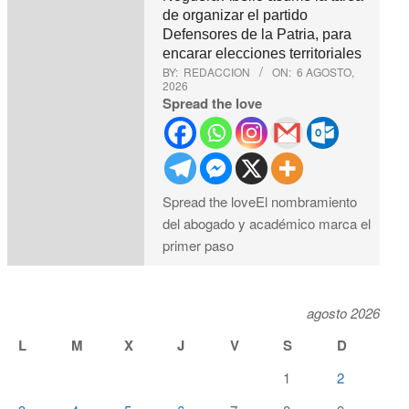
de organizar el partido
Defensores de la Patria, para
encarar elecciones territoriales
BY:
REDACCION
ON:
6 AGOSTO,
2026
Spread the love
Spread the loveEl nombramiento
del abogado y académico marca el
primer paso
agosto 2026
L
M
X
J
V
S
D
1
2