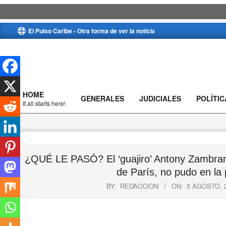
Skip
El Pulso Caribe - Otra forma de ver la noticia
to
content
HOME
GENERALES
JUDICIALES
POLÍTIC
Primary
It all starts here!
Navigation
Menu
¿QUÉ LE PASÓ? El ‘guajiro’ Antony Zambrano 
de París, no pudo en la
BY:
REDACCION
ON:
5 AGOSTO, 