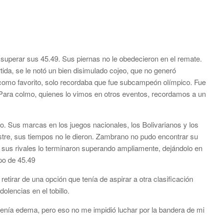
 superar sus 45.49. Sus piernas no le obedecieron en el remate.
artida, se le notó un bien disimulado cojeo, que no generó
 como favorito, solo recordaba que fue subcampeón olímpico. Fue
 Para colmo, quienes lo vimos en otros eventos, recordamos a un
. Sus marcas en los juegos nacionales, los Bolivarianos y los
astre, sus tiempos no le dieron. Zambrano no pudo encontrar su
 sus rivales lo terminaron superando ampliamente, dejándolo en
po de 45.49
etirar de una opción que tenía de aspirar a otra clasificación
dolencias en el tobillo.
y tenía edema, pero eso no me impidió luchar por la bandera de mi