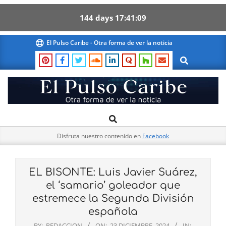
144
days
17
41
08
Skip
El Pulso Caribe - Otra forma de ver la noticia
to
Search
content
El
Search
Primary
Pulso
Navigation
Caribe
Disfruta nuestro contenido en
Facebook
Menu
EL BISONTE: Luis Javier Suárez,
el ‘samario’ goleador que
estremece la Segunda División
española
BY:
REDACCION
ON:
23 DICIEMBRE, 2024
IN: