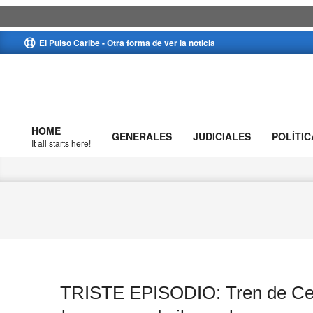
Skip
El Pulso Caribe - Otra forma de ver la noticia
to
content
HOME
GENERALES
JUDICIALES
POLÍTIC
Primary
It all starts here!
Navigation
Menu
TRISTE EPISODIO: Tren de Cerr