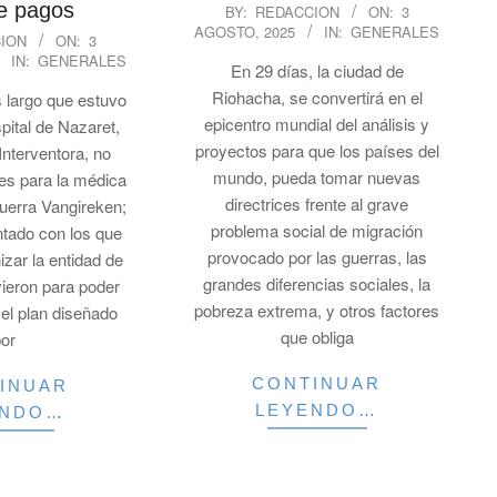
2025-
de pagos
BY:
REDACCION
ON:
3
AGOSTO, 2025
IN:
GENERALES
08-
ION
ON:
3
03
IN:
GENERALES
En 29 días, la ciudad de
Riohacha, se convertirá en el
 largo que estuvo
epicentro mundial del análisis y
spital de Nazaret,
proyectos para que los países del
nterventora, no
mundo, pueda tomar nuevas
res para la médica
directrices frente al grave
uerra Vangireken;
problema social de migración
ntado con los que
provocado por las guerras, las
izar la entidad de
grandes diferencias sociales, la
rvieron para poder
pobreza extrema, y otros factores
 el plan diseñado
que obliga
por
CONTINUAR
INUAR
LEYENDO…
ENDO…