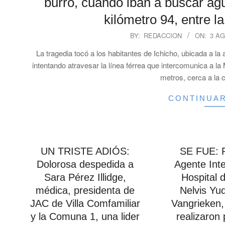
burro, cuando iban a buscar ag
kilómetro 94, entre l
2025-
BY:
REDACCION
ON:
3 AG
08-
La tragedia tocó a los habitantes de Ichicho, ubicada a la
03
intentando atravesar la línea férrea que intercomunica a la
metros, cerca a la
CONTINUA
UN TRISTE ADIÓS:
SE FUE: R
Dolorosa despedida a
Agente Inte
Sara Pérez Illidge,
Hospital 
médica, presidenta de
Nelvis Yu
JAC de Villa Comfamiliar
Vangrieken,
y la Comuna 1, una lider
realizaron 