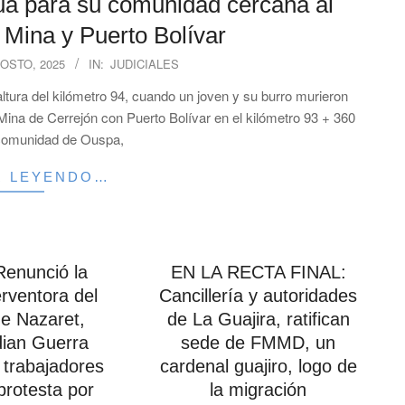
ua para su comunidad cercana al
a Mina y Puerto Bolívar
OSTO, 2025
IN:
JUDICIALES
 altura del kilómetro 94, cuando un joven y su burro murieron
 Mina de Cerrejón con Puerto Bolívar en el kilómetro 93 + 360
 comunidad de Ouspa,
R LEYENDO…
enunció la
EN LA RECTA FINAL:
rventora del
Cancillería y autoridades
de Nazaret,
de La Guajira, ratifican
dian Guerra
sede de FMMD, un
 trabajadores
cardenal guajiro, logo de
protesta por
la migración