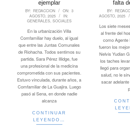
ejemplar
falta 
2025-
2025-
BY:
REDACCION
ON:
3
BY:
REDACC
AGOSTO, 2025
IN:
AGOSTO, 2025
08-
08-
GENERALES
,
SOCIALES
03
03
Los siete meses
En la urbanización Villa
al frente del ho
Comfamiliar hay duelo, al igual
como Agente I
que entre las Juntas Comunales
fueron los mejo
de Riohacha. Todos sentimos su
Nelvis Yudian G
partida. Sara Pérez Illidge, fue
los taches leva
una profesional de la medicina
llegó para organ
comprometida con sus pacientes.
salud, no le si
Estuvo vinculada, durante años, a
sacar adelante
Comfamiliar de La Guajira. Luego
pasó al Sena, en donde nadie
alcanza
CONT
LEY
CONTINUAR
LEYENDO…