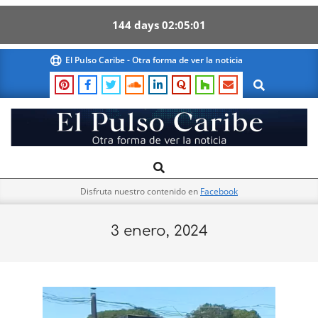
144
days
02
05
00
Skip
El Pulso Caribe - Otra forma de ver la noticia
to
Search
content
El
Search
Primary
Pulso
Navigation
Caribe
Disfruta nuestro contenido en
Facebook
Menu
3 enero, 2024