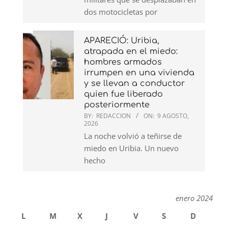
dos motocicletas por
APARECIÓ: Uribia,
atrapada en el miedo:
hombres armados
irrumpen en una vivienda
y se llevan a conductor
quien fue liberado
posteriormente
BY:
REDACCION
ON:
9 AGOSTO,
2026
La noche volvió a teñirse de
miedo en Uribia. Un nuevo
hecho
enero 2024
L
M
X
J
V
S
D