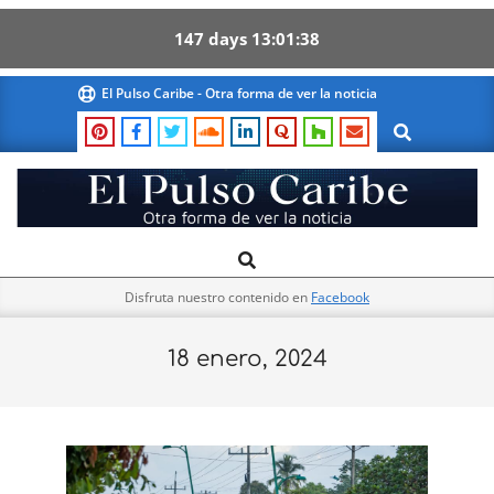
147
days
13
01
37
Skip
El Pulso Caribe - Otra forma de ver la noticia
to
Search
content
El
Search
Primary
Pulso
Navigation
Caribe
Disfruta nuestro contenido en
Facebook
Menu
18 enero, 2024