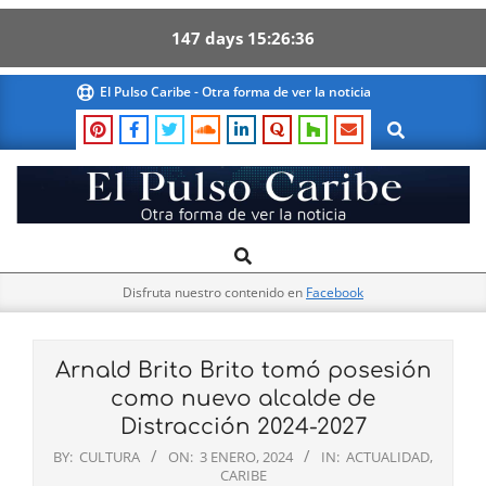
147
days
15
26
35
Skip
El Pulso Caribe - Otra forma de ver la noticia
to
Search
content
El
Search
Primary
Pulso
Navigation
Caribe
Disfruta nuestro contenido en
Facebook
Menu
Arnald Brito Brito tomó posesión
como nuevo alcalde de
Distracción 2024-2027
BY:
CULTURA
ON:
3 ENERO, 2024
IN:
ACTUALIDAD
,
CARIBE