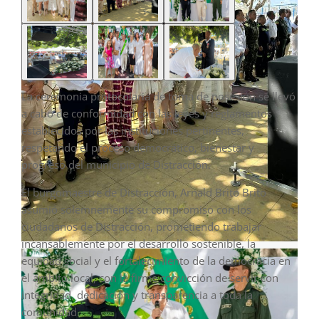
La ceremonia protocolaria de toma de posesión se llevó
a cabo de conformidad con las leyes y reglamentos
establecidos por las instituciones pertinentes,
respetando el proceso democrático, bienestar y
progreso del municipio de Distracción.
El burgomaestre de Distracción, Arnald Brito Brito
asumió solemnemente su compromiso con los
ciudadanos de Distracción, prometiendo trabajar
incansablemente por el desarrollo sostenible, la
equidad social y el fortalecimiento de la democracia en
el ámbito local, con la firme convicción de servir con
integridad, dedicación y transparencia a toda la
comunidad.