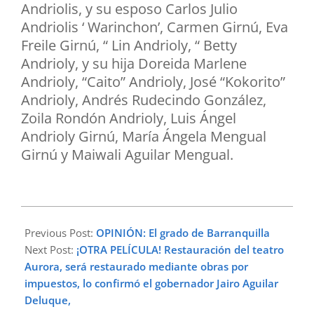
Andriolis, y su esposo Carlos Julio
Andriolis ‘ Warinchon’, Carmen Girnú, Eva
Freile Girnú, “ Lin Andrioly, “ Betty
Andrioly, y su hija Doreida Marlene
Andrioly, “Caito” Andrioly, José “Kokorito”
Andrioly, Andrés Rudecindo González,
Zoila Rondón Andrioly, Luis Ángel
Andrioly Girnú, María Ángela Mengual
Girnú y Maiwali Aguilar Mengual.
2025-
06-
Previous Post:
OPINIÓN: El grado de Barranquilla
25
Next Post:
¡OTRA PELÍCULA! Restauración del teatro
Aurora, será restaurado mediante obras por
impuestos, lo confirmó el gobernador Jairo Aguilar
Deluque,