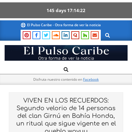
145
days
17
14
21
Skip
El Pulso Caribe - Otra forma de ver la noticia
to
Search
content
El
Search
Primary
Pulso
Navigation
Caribe
Disfruta nuestro contenido en
Facebook
Menu
VIVEN EN LOS RECUERDOS:
Segundo velorio de 14 personas
del clan Girnú en Bahía Honda,
un ritual que sigue vigente en el
pueblo wayuu