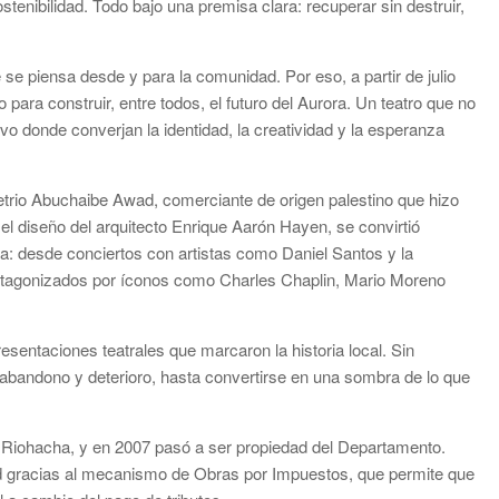
ostenibilidad. Todo bajo una premisa clara: recuperar sin destruir,
 se piensa desde y para la comunidad. Por eso, a partir de julio
io para construir, entre todos, el futuro del Aurora. Un teatro que no
vo donde converjan la identidad, la creatividad y la esperanza
metrio Abuchaibe Awad, comerciante de origen palestino que hizo
 el diseño del arquitecto Enrique Aarón Hayen, se convirtió
a: desde conciertos con artistas como Daniel Santos y la
protagonizados por íconos como Charles Chaplin, Mario Moreno
sentaciones teatrales que marcaron la historia local. Sin
en abandono y deterioro, hasta convertirse en una sombra de lo que
de Riohacha, y en 2007 pasó a ser propiedad del Departamento.
ad gracias al mecanismo de Obras por Impuestos, que permite que