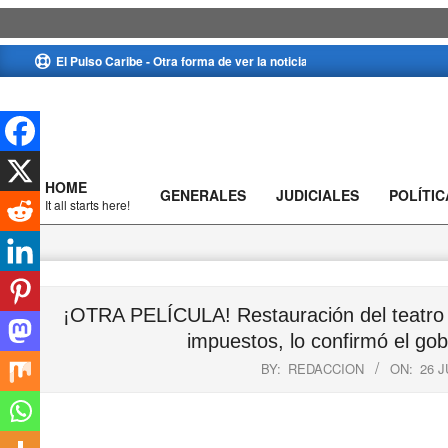
Skip
El Pulso Caribe - Otra forma de ver la noticia
to
content
HOME
GENERALES
JUDICIALES
POLÍTIC
Primary
It all starts here!
Navigation
Menu
¡OTRA PELÍCULA! Restauración del teatro 
impuestos, lo confirmó el gob
BY:
REDACCION
ON:
26 J