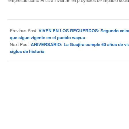
empresas como Enlaza inviertan en proyectos de impacto social 
2025-
06-
Previous Post:
VIVEN EN LOS RECUERDOS: Segundo velorio d
26
que sigue vigente en el pueblo wayuu
Next Post:
ANIVERSARIO: La Guajira cumple 60 años de vida a
siglos de historia