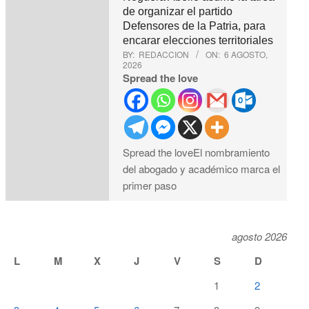
de organizar el partido
Defensores de la Patria, para
encarar elecciones territoriales
BY:
REDACCION
ON:
6 AGOSTO,
2026
Spread the love
Spread the loveEl nombramiento
del abogado y académico marca el
primer paso
agosto 2026
L
M
X
J
V
S
D
1
2