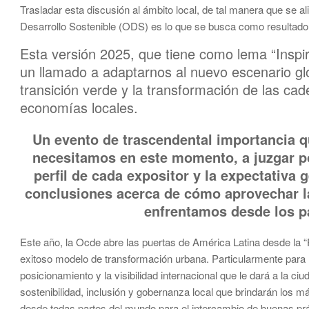
Trasladar esta discusión al ámbito local, de tal manera que se al
Desarrollo Sostenible (ODS) es lo que se busca como resultado
Esta versión 2025, que tiene como lema “Inspir
un llamado a adaptarnos al nuevo escenario glo
transición verde y la transformación de las ca
economías locales.
Un evento de trascendental importancia qu
necesitamos en este momento, a juzgar po
perfil de cada expositor y la expectativa
conclusiones acerca de cómo aprovechar la
enfrentamos desde los pa
Este año, la Ocde abre las puertas de América Latina desde la 
exitoso modelo de transformación urbana. Particularmente para Ba
posicionamiento y la visibilidad internacional que le dará a la c
sostenibilidad, inclusión y gobernanza local que brindarán los m
desde todas partes del mundo para el intercambio de buenas prác