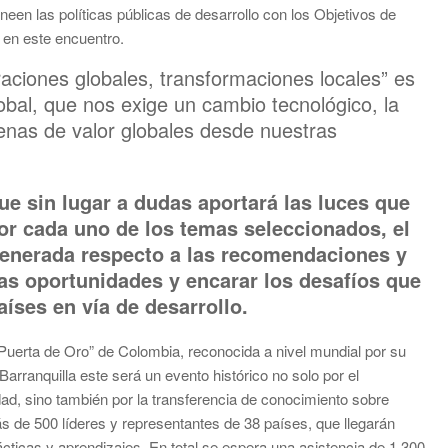
ineen las políticas públicas de desarrollo con los Objetivos de
 en este encuentro.
aciones globales, transformaciones locales” es
bal, que nos exige un cambio tecnológico, la
denas de valor globales desde nuestras
e sin lugar a dudas aportará las luces que
r cada uno de los temas seleccionados, el
 generada respecto a las recomendaciones y
s oportunidades y encarar los desafíos que
íses en vía de desarrollo.
“Puerta de Oro” de Colombia, reconocida a nivel mundial por su
rranquilla este será un evento histórico no solo por el
iudad, sino también por la transferencia de conocimiento sobre
ás de 500 líderes y representantes de 38 países, que llegarán
ticas y aprendizajes. En total se espera una asistencia de 1.300