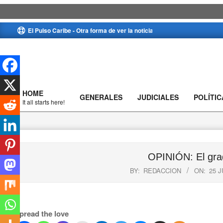
Skip
El Pulso Caribe - Otra forma de ver la noticia
to
content
HOME
GENERALES
JUDICIALES
POLÍTIC
Primary
It all starts here!
Navigation
Menu
OPINIÓN: El grad
BY:
REDACCION
ON:
25 J
Spread the love