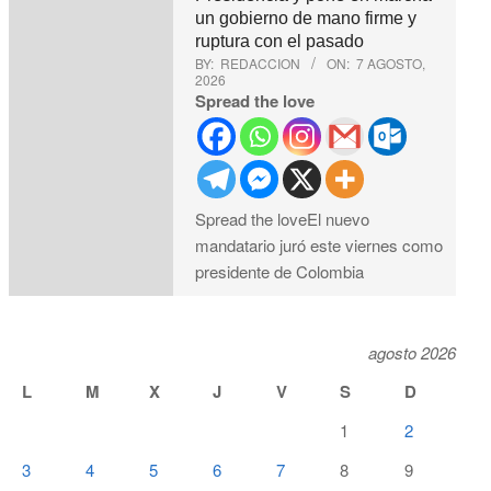
un gobierno de mano firme y
ruptura con el pasado
BY:
REDACCION
ON:
7 AGOSTO,
2026
Spread the love
Spread the loveEl nuevo
mandatario juró este viernes como
presidente de Colombia
agosto 2026
L
M
X
J
V
S
D
1
2
3
4
5
6
7
8
9