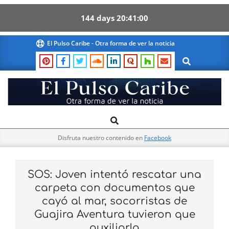
144
days
20
40
59
Skip
El Pulso Caribe - Otra forma de ver la noticia
to
Search
content
El
Search
Primary
Pulso
Navigation
Caribe
Disfruta nuestro contenido en
Facebook
Menu
SOS: Joven intentó rescatar una
carpeta con documentos que
cayó al mar, socorristas de
Guajira Aventura tuvieron que
auxiliarla