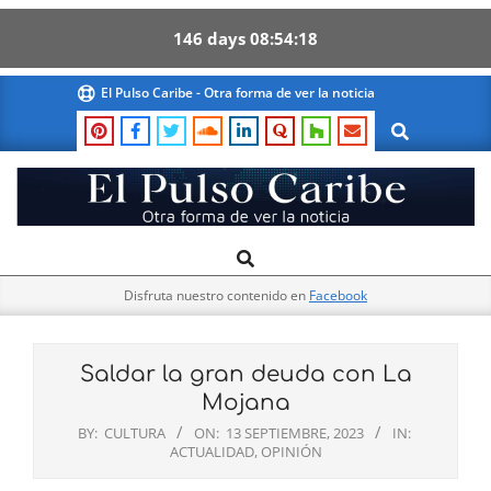
146
days
08
54
17
Skip
El Pulso Caribe - Otra forma de ver la noticia
to
Search
content
El
Search
Primary
Pulso
Navigation
Caribe
Disfruta nuestro contenido en
Facebook
Menu
Saldar la gran deuda con La
Mojana
BY:
CULTURA
ON:
13 SEPTIEMBRE, 2023
IN:
ACTUALIDAD
,
OPINIÓN