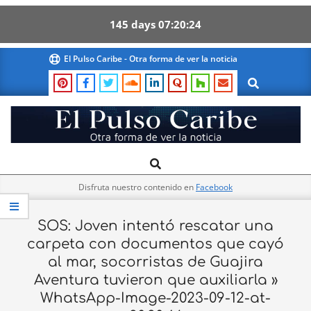
145
days
07
20
24
Skip
El Pulso Caribe - Otra forma de ver la noticia
to
Search
content
El
Search
Primary
Pulso
Navigation
Caribe
Disfruta nuestro contenido en
Facebook
Menu
SOS: Joven intentó rescatar una
carpeta con documentos que cayó
al mar, socorristas de Guajira
Aventura tuvieron que auxiliarla »
WhatsApp-Image-2023-09-12-at-