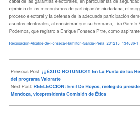
cabal de las garantías electorales, en particular las de seguridad
ejercicio de los mecanismos de participación ciudadana, el ase
proceso electoral y la defensa de la adecuada participación de
asuntos electorales, al considerar que su hermana, Lira García 
Podemos, que registro a Enrique Fonseca Pitre, como aspirante a
Recusacion-Alcalde-de-Fonseca-Hamilton-Garcia-Pena_231215_134636-1
2023-
12-
Previous Post:
¡¡¡ÉXITO ROTUNDO!!! En La Punta de los Reme
15
del programa Valorarte
Next Post:
REELECCIÓN: Emil De Hoyos, reelegido presiden
Mendoza, vicepresidenta Comisión de Ética