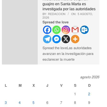
guajiro en Santa Marta es
investigada por las autoridades
BY:
REDACCION
ON:
5 AGOSTO,
2026
Spread the love
Spread the loveLas autoridades
avanzan en la investigación para
esclarecer la muerte
agosto 2026
L
M
X
J
V
S
D
1
2
3
4
5
6
7
8
9