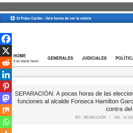
Skip
El Pulso Caribe - Otra forma de ver la noticia
to
content
HOME
GENERALES
JUDICIALES
POLÍTIC
Primary
It all starts here!
Navigation
Menu
SEPARACIÓN: A pocas horas de las eleccion
funciones al alcalde Fonseca Hamilton Garc
contra del
BY:
REDACCION
ON:
15 D