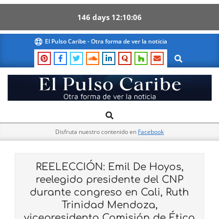
146
days
12
10
05
Skip
El Pulso Caribe - Otra forma de ver la noticia
to
Search
content
El
Search
Primary
Pulso
Navigation
Caribe
Disfruta nuestro contenido en
Facebook
Menu
REELECCIÓN: Emil De Hoyos,
reelegido presidente del CNP
durante congreso en Cali, Ruth
Trinidad Mendoza,
vicepresidenta Comisión de Ética