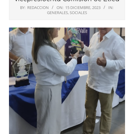
BY:
REDACCION
ON:
15 DICIEMBRE, 2023
IN:
GENERALES
,
SOCIALES