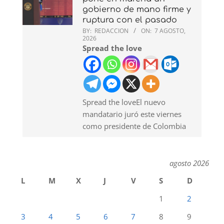
gobierno de mano firme y
ruptura con el pasado
BY:
REDACCION
ON:
7 AGOSTO,
2026
Spread the love
Spread the loveEl nuevo
mandatario juró este viernes
como presidente de Colombia
agosto 2026
L
M
X
J
V
S
D
1
2
3
4
5
6
7
8
9