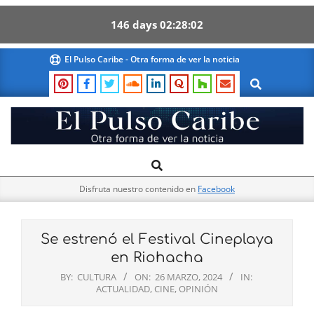
146
days
02
28
01
Skip
El Pulso Caribe - Otra forma de ver la noticia
to
Search
content
El
Search
Primary
Pulso
Navigation
Caribe
Disfruta nuestro contenido en
Facebook
Menu
Se estrenó el Festival Cineplaya
en Riohacha
BY:
CULTURA
ON:
26 MARZO, 2024
IN:
ACTUALIDAD
,
CINE
,
OPINIÓN