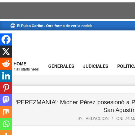
Skip
El Pulso Caribe - Otra forma de ver la noticia
to
content
HOME
GENERALES
JUDICIALES
POLÍTIC
Primary
It all starts here!
Navigation
Menu
‘PEREZMANIA’: Micher Pérez posesionó a Ped
San Agustí
BY:
REDACCION
ON:
26 M