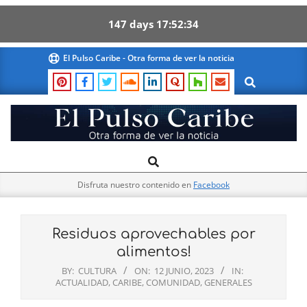
147
days
17
52
33
Skip
El Pulso Caribe - Otra forma de ver la noticia
to
Search
content
El
Search
Primary
Pulso
Navigation
Caribe
Disfruta nuestro contenido en
Facebook
Menu
Residuos aprovechables por
alimentos!
BY:
CULTURA
ON:
12 JUNIO, 2023
IN:
ACTUALIDAD
,
CARIBE
,
COMUNIDAD
,
GENERALES