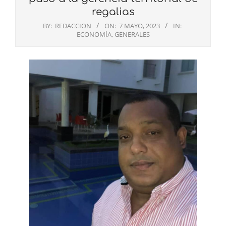
regalias
BY:
REDACCION
ON:
7 MAYO, 2023
IN:
ECONOMÍA
,
GENERALES