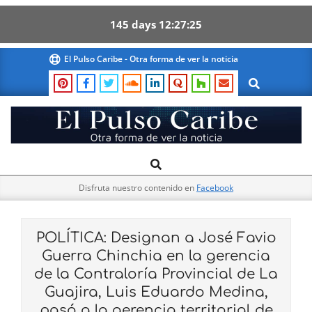
145
days
12
27
25
Skip
El Pulso Caribe - Otra forma de ver la noticia
to
Search
content
El
Search
Primary
Pulso
Navigation
Caribe
Disfruta nuestro contenido en
Facebook
Menu
POLÍTICA: Designan a José Favio
Guerra Chinchia en la gerencia
de la Contraloría Provincial de La
Guajira, Luis Eduardo Medina,
pasó a la gerencia territorial de