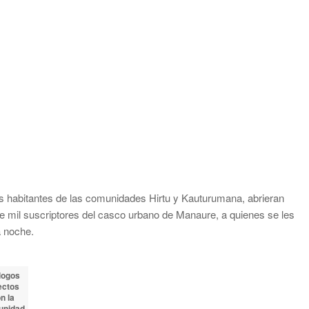
os habitantes de las comunidades Hirtu y Kauturumana, abrieran
e mil suscriptores del casco urbano de Manaure, a quienes se les
a noche.
logos
ectos
n la
unidad