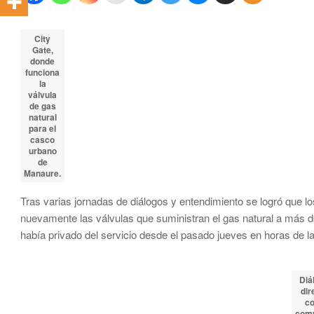
City
Gate,
donde
funciona
la
válvula
de gas
natural
para el
casco
urbano
de
Manaure.
Tras varias jornadas de diálogos y entendimiento se logró que l
nuevamente las válvulas que suministran el gas natural a más d
había privado del servicio desde el pasado jueves en horas de l
Diá
dir
co
com