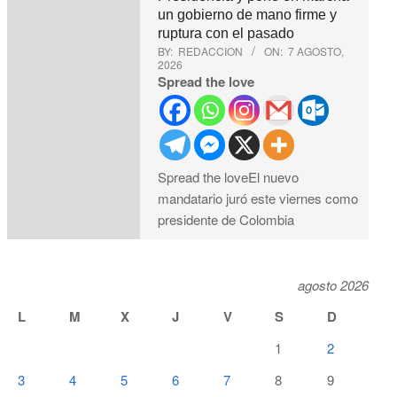
un gobierno de mano firme y
ruptura con el pasado
BY:
REDACCION
ON:
7 AGOSTO,
2026
Spread the love
Spread the loveEl nuevo
mandatario juró este viernes como
presidente de Colombia
agosto 2026
L
M
X
J
V
S
D
1
2
3
4
5
6
7
8
9