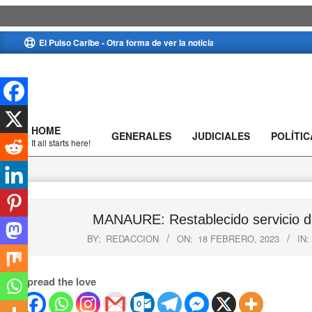
Skip
El Pulso Caribe - Otra forma de ver la noticia
to
content
HOME
GENERALES
JUDICIALES
POLÍTIC
Primary
It all starts here!
Navigation
Menu
MANAURE: Restablecido servicio de
BY:
REDACCION
ON:
18 FEBRERO, 2023
IN:
Spread the love