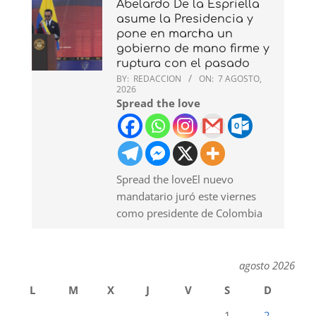
Abelardo De la Espriella
asume la Presidencia y
pone en marcha un
gobierno de mano firme y
ruptura con el pasado
BY:
REDACCION
ON:
7 AGOSTO,
2026
Spread the love
Spread the loveEl nuevo
mandatario juró este viernes
como presidente de Colombia
agosto 2026
L
M
X
J
V
S
D
1
2