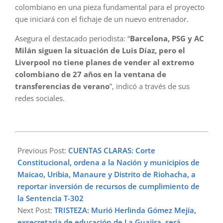
colombiano en una pieza fundamental para el proyecto
que iniciará con el fichaje de un nuevo entrenador.
Asegura el destacado periodista: “
Barcelona, PSG y AC
Milán siguen la situación de Luis Díaz, pero el
Liverpool no tiene planes de vender al extremo
colombiano de 27 años en la ventana de
transferencias de verano
”, indicó a través de sus
redes sociales.
2024-
03-
Previous Post:
CUENTAS CLARAS: Corte
14
Constitucional, ordena a la Nación y municipios de
Maicao, Uribia, Manaure y Distrito de Riohacha, a
reportar inversión de recursos de cumplimiento de
la Sentencia T-302
Next Post:
TRISTEZA: Murió Herlinda Gómez Mejía,
exsecretaria de educación de La Guajira, será