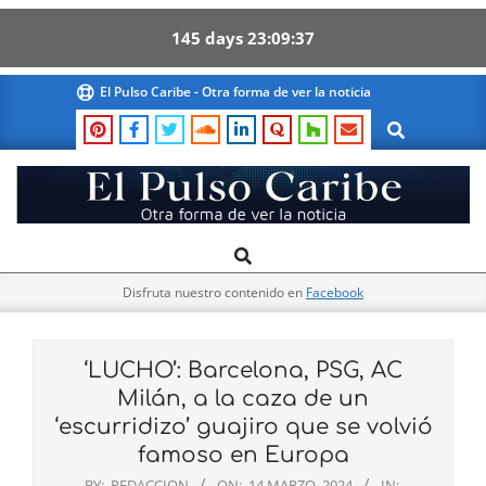
145
days
23
09
37
Skip
El Pulso Caribe - Otra forma de ver la noticia
to
Search
content
El
Search
Primary
Pulso
Navigation
Caribe
Disfruta nuestro contenido en
Facebook
Menu
‘LUCHO’: Barcelona, PSG, AC
Milán, a la caza de un
‘escurridizo’ guajiro que se volvió
famoso en Europa
BY:
REDACCION
ON:
14 MARZO, 2024
IN: