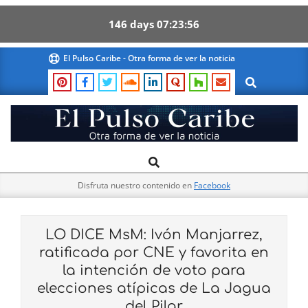
146
days
07
23
55
Skip
El Pulso Caribe - Otra forma de ver la noticia
to
Search
content
El
Search
Primary
Pulso
Navigation
Caribe
Disfruta nuestro contenido en
Facebook
Menu
LO DICE MsM: Ivón Manjarrez,
ratificada por CNE y favorita en
la intención de voto para
elecciones atípicas de La Jagua
del Pilar