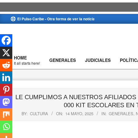
Skip
El Pulso Caribe - Otra forma de ver la noticia
to
content
HOME
GENERALES
JUDICIALES
POLÍTIC
Primary
It all starts here!
Navigation
Menu
LE CUMPLIMOS A NUESTROS AFILIADOS Y
000 KIT ESCOLARES EN
BY:
CULTURA
ON:
14 MAYO, 2025
IN:
GENERALES
,