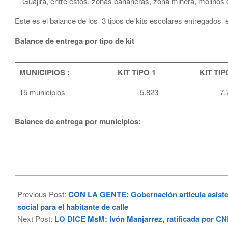
Guajira, entre estos, zonas bananeras, zona minera, molinos 
Este es el balance de los 3 tipos de kits escolares entregados 
Balance de entrega por tipo de kit
MUNICIPIOS :
KIT TIPO 1
KIT TIP
15 municipios
5.823
7.7
Balance de entrega por municipios:
2025-
05-
Previous Post:
CON LA GENTE: Gobernación articula asisten
14
social para el habitante de calle
Next Post:
LO DICE MsM: Ivón Manjarrez, ratificada por CNE 