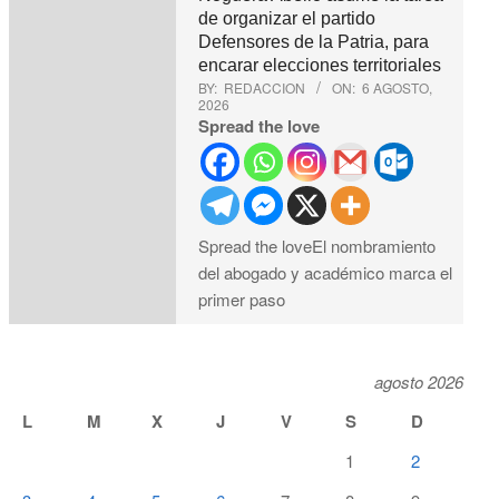
de organizar el partido
Defensores de la Patria, para
encarar elecciones territoriales
BY:
REDACCION
ON:
6 AGOSTO,
2026
Spread the love
Spread the loveEl nombramiento
del abogado y académico marca el
primer paso
agosto 2026
L
M
X
J
V
S
D
1
2