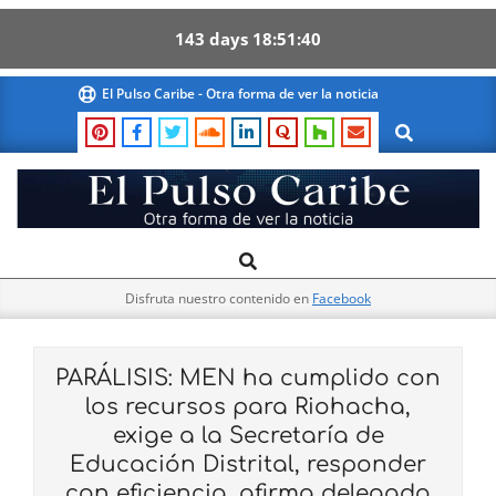
143
days
18
51
39
Skip
El Pulso Caribe - Otra forma de ver la noticia
to
Search
content
El
Search
Primary
Pulso
Navigation
Caribe
Disfruta nuestro contenido en
Facebook
Menu
PARÁLISIS: MEN ha cumplido con
los recursos para Riohacha,
exige a la Secretaría de
Educación Distrital, responder
con eficiencia, afirma delegado