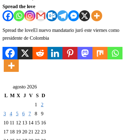
Spread the love
Spread the loveEl nuevo mandatario juró este viernes como
presidente de Colombia
agosto 2026
L
M
X
J
V
S
D
1
2
3
4
5
6
7
8
9
10
11
12
13
14
15
16
17
18
19
20
21
22
23