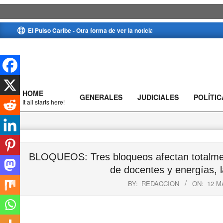
Skip
El Pulso Caribe - Otra forma de ver la noticia
to
content
HOME
GENERALES
JUDICIALES
POLÍTIC
Primary
It all starts here!
Navigation
Menu
BLOQUEOS: Tres bloqueos afectan totalmente
de docentes y energías, l
BY:
REDACCION
ON:
12 M