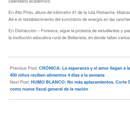
calendario académico.
En Alto Pinto, altura del kilómetro 41 de la ruta Riohacha- Maica
Air-e el restablecimiento del suministro de energía en las ranche
En Distracción – Fonseca, sigue la protesta de estudiantes y p
la institución educativa rural de Bellavista, en donde faltan vario
2024-
03-
Previous Post:
CRÓNICA: La esperanza y el amor llegan a la
12
400 niños reciben alimentos 4 días a la semana
Next Post:
HUMO BLANCO: No más aplazamientos, Corte Sup
como nueva fiscal general de la nación