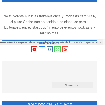
No te pierdas nuestras transmisiones y Podcasts este 2026,
el pulso Caribe trae contenido mas dinámico para ti:
Editoriales, entrevistas, cubrimiento de eventos, podcasts y
mucho mas.
mientos de docentes.
res de familia esperan delegación de la Secretaria de Educación Departamental.
CONTÁCTANOS
Screenshot
BOLD DESIGN LANGUAGE