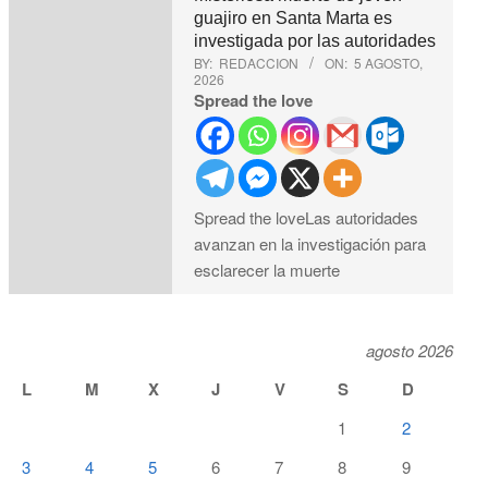
guajiro en Santa Marta es
investigada por las autoridades
BY:
REDACCION
ON:
5 AGOSTO,
2026
Spread the love
Spread the loveLas autoridades
avanzan en la investigación para
esclarecer la muerte
agosto 2026
L
M
X
J
V
S
D
1
2
3
4
5
6
7
8
9