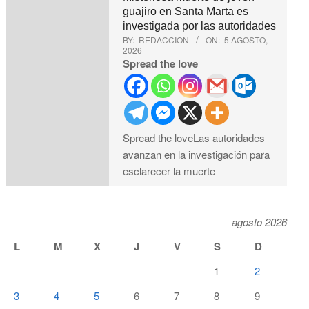
guajiro en Santa Marta es
investigada por las autoridades
BY:
REDACCION
ON:
5 AGOSTO,
2026
Spread the love
Spread the loveLas autoridades
avanzan en la investigación para
esclarecer la muerte
agosto 2026
L
M
X
J
V
S
D
1
2
3
4
5
6
7
8
9