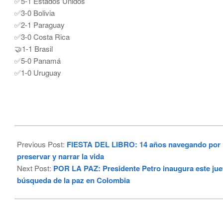
✅5-1 Estados Unidos
✅3-0 Bolivia
✅2-1 Paraguay
✅3-0 Costa Rica
🤝1-1 Brasil
✅5-0 Panamá
✅1-0 Uruguay
2024-
07-
Previous Post:
FIESTA DEL LIBRO: 14 años navegando por la l
10
preservar y narrar la vida
Next Post:
POR LA PAZ: Presidente Petro inaugura este jue
búsqueda de la paz en Colombia