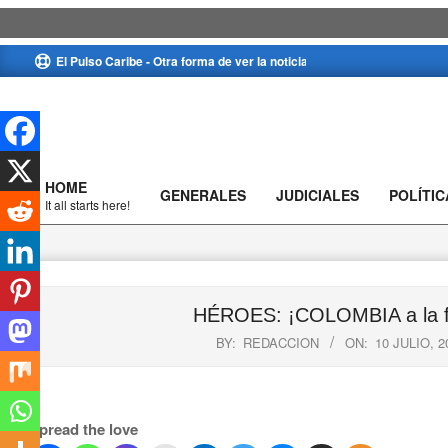
Skip
El Pulso Caribe - Otra forma de ver la noticia
to
content
HOME
GENERALES
JUDICIALES
POLÍTIC
Primary
It all starts here!
Navigation
Menu
HÉROES: ¡COLOMBIA a la fin
BY:
REDACCION
ON:
10 JULIO, 2
Spread the love