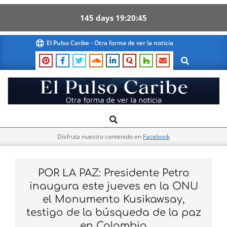
145
days
19
20
44
Skip
El Pulso Caribe - Otra forma de ver la noticia
to
Search
content
El
Search
Primary
Pulso
Navigation
Caribe
Disfruta nuestro contenido en
Facebook
Menu
POR LA PAZ: Presidente Petro
inaugura este jueves en la ONU
el Monumento Kusikawsay,
testigo de la búsqueda de la paz
en Colombia