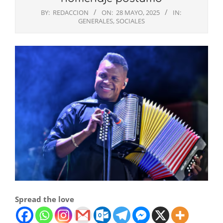
BY:
REDACCION
ON:
28 MAYO, 2025
IN:
GENERALES
,
SOCIALES
Spread the love