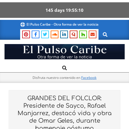
145
days
19
55
09
Skip
El Pulso Caribe - Otra forma de ver la noticia
to
Search
content
El
Search
Primary
Pulso
Navigation
Caribe
Disfruta nuestro contenido en
Facebook
Menu
GRANDES DEL FOLCLOR:
Presidente de Sayco, Rafael
Manjarrez, destacó vida y obra
de Omar Geles, durante
homenaje póstumo