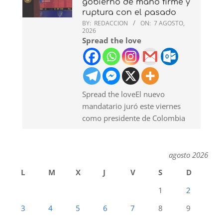
gobierno de mano firme y
ruptura con el pasado
BY:
REDACCION
ON:
7 AGOSTO,
2026
Spread the love
Spread the loveEl nuevo
mandatario juró este viernes
como presidente de Colombia
agosto 2026
L
M
X
J
V
S
D
1
2
3
4
5
6
7
8
9