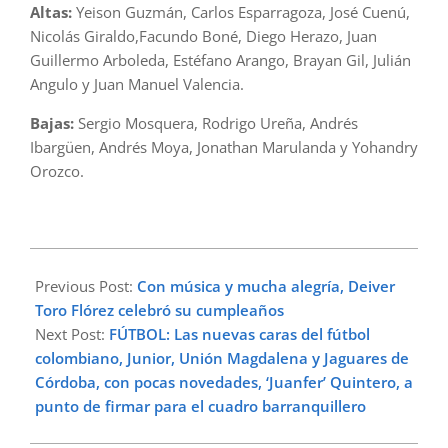
Altas:
Yeison Guzmán, Carlos Esparragoza, José Cuenú,
Nicolás Giraldo,Facundo Boné, Diego Herazo, Juan
Guillermo Arboleda, Estéfano Arango, Brayan Gil, Julián
Angulo y Juan Manuel Valencia.
Bajas:
Sergio Mosquera, Rodrigo Ureña, Andrés
Ibargüen, Andrés Moya, Jonathan Marulanda y Yohandry
Orozco.
2023-
01-
Previous Post:
Con música y mucha alegría, Deiver
09
Toro Flórez celebró su cumpleaños
Next Post:
FÚTBOL: Las nuevas caras del fútbol
colombiano, Junior, Unión Magdalena y Jaguares de
Córdoba, con pocas novedades, ‘Juanfer’ Quintero, a
punto de firmar para el cuadro barranquillero