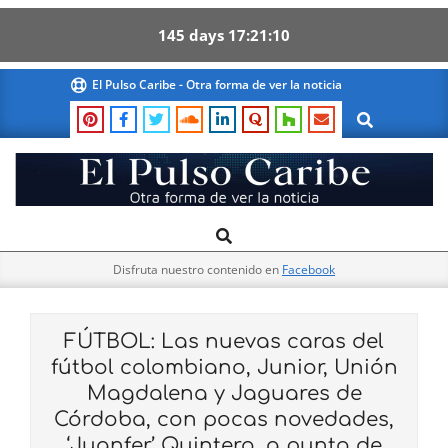
145
days
17
21
08
Skip
El Pulso Caribe - Otra forma de ver la noticia
to
Search
content
El
Search
Primary
Pulso
Navigation
Caribe
Disfruta nuestro contenido en
Facebook
Menu
FÚTBOL: Las nuevas caras del
fútbol colombiano, Junior, Unión
Magdalena y Jaguares de
Córdoba, con pocas novedades,
‘Juanfer’ Quintero, a punto de