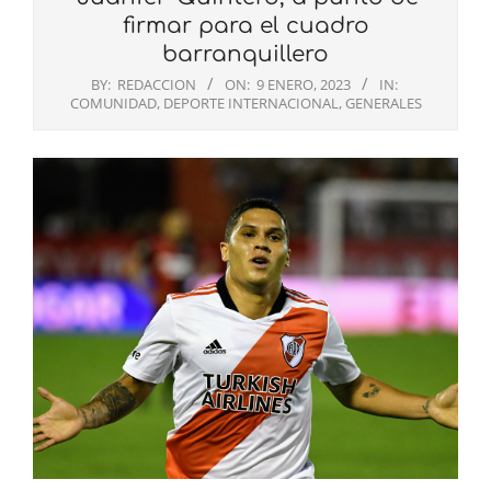
firmar para el cuadro
barranquillero
BY:
REDACCION
ON:
9 ENERO, 2023
IN:
COMUNIDAD
,
DEPORTE INTERNACIONAL
,
GENERALES