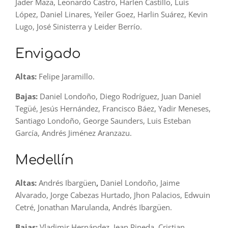
Jader Maza, Leonardo Castro, Harlen Castillo, Luis
López, Daniel Linares, Yeiler Goez, Harlin Suárez, Kevin
Lugo, José Sinisterra y Leider Berrío.
Envigado
Altas:
Felipe Jaramillo.
Bajas:
Daniel Londoño, Diego Rodríguez, Juan Daniel
Tegüé, Jesús Hernández, Francisco Báez, Yadir Meneses,
Santiago Londoño, George Saunders, Luis Esteban
García, Andrés Jiménez Aranzazu.
Medellín
Altas:
Andrés Ibargüen
,
Daniel Londoño, Jaime
Alvarado, Jorge Cabezas Hurtado, Jhon Palacios, Edwuin
Cetré, Jonathan Marulanda, Andrés Ibargüen.
Bajas:
Vladimir Hernández, Jean Pineda, Cristian