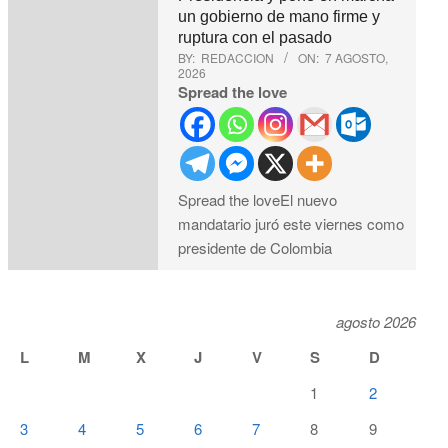
un gobierno de mano firme y
ruptura con el pasado
BY:
REDACCION
ON:
7 AGOSTO,
2026
Spread the love
Spread the loveEl nuevo
mandatario juró este viernes como
presidente de Colombia
agosto 2026
L
M
X
J
V
S
D
1
2
3
4
5
6
7
8
9