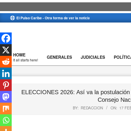
Skip
El Pulso Caribe - Otra forma de ver la noticia
to
content
HOME
GENERALES
JUDICIALES
POLÍTIC
Primary
It all starts here!
Navigation
Menu
ELECCIONES 2026: Así va la postulación de
Consejo Naci
BY:
REDACCION
ON:
17 FE