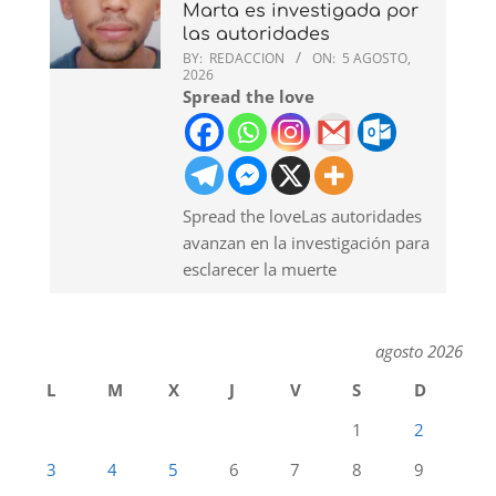
Marta es investigada por
las autoridades
BY:
REDACCION
ON:
5 AGOSTO,
2026
Spread the love
Spread the loveLas autoridades
avanzan en la investigación para
esclarecer la muerte
agosto 2026
L
M
X
J
V
S
D
1
2
3
4
5
6
7
8
9