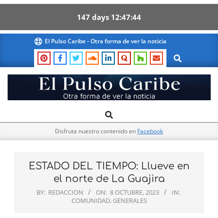
147
days
12
47
42
Skip
El Pulso Caribe - Otra forma de ver la noticia
to
Search
content
El
Search
Primary
Pulso
Navigation
Caribe
Disfruta nuestro contenido en
Facebook
Menu
ESTADO DEL TIEMPO: Llueve en
el norte de La Guajira
BY:
REDACCION
ON:
8 OCTUBRE, 2023
IN:
COMUNIDAD
,
GENERALES