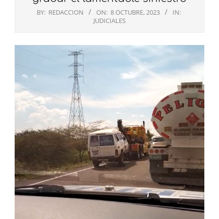
BY:
REDACCION
ON:
8 OCTUBRE, 2023
IN:
JUDICIALES