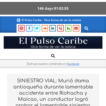
146
days
01
02
54
Skip
El Pulso Caribe - Otra forma de ver la noticia
to
Search
content
El
Search
Primary
Pulso
Navigation
Caribe
Disfruta nuestro contenido en
Facebook
Menu
SINIESTRO VIAL: Murió dama
antioqueña durante lamentable
accidente entre Riohacha y
Maicao, un conductor logró
grabar el lamentable siniestro