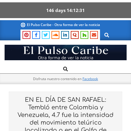
146
days
14
12
30
Skip
El Pulso Caribe - Otra forma de ver la noticia
to
Search
content
El
Search
Primary
Pulso
Navigation
Caribe
Disfruta nuestro contenido en
Facebook
Menu
EN EL DÍA DE SAN RAFAEL:
Tembló entre Colombia y
Venezuela, 4.7 fue la intensidad
del movimiento telúrico
localizado a en el Golfo de