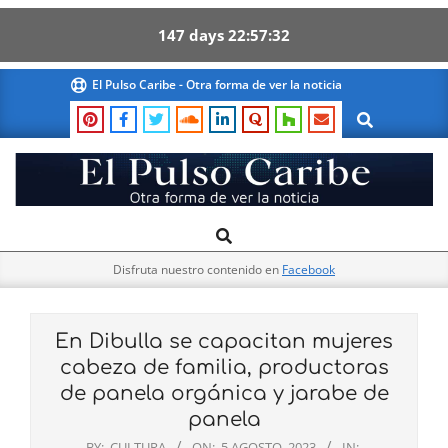
147
days
22
57
31
Skip
El Pulso Caribe - Otra forma de ver la noticia
to
Search
content
El
Search
Primary
Pulso
Navigation
Caribe
Disfruta nuestro contenido en
Facebook
Menu
En Dibulla se capacitan mujeres
cabeza de familia, productoras
de panela orgánica y jarabe de
panela
BY:
CULTURA
ON:
5 AGOSTO, 2023
IN: