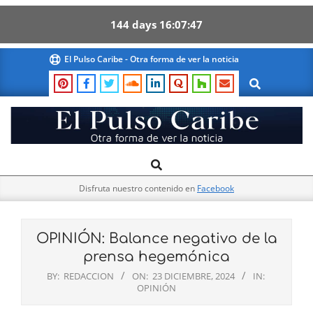
144
days
16
07
46
Skip
El Pulso Caribe - Otra forma de ver la noticia
to
Search
content
El
Search
Primary
Pulso
Navigation
Caribe
Disfruta nuestro contenido en
Facebook
Menu
OPINIÓN: Balance negativo de la
prensa hegemónica
BY:
REDACCION
ON:
23 DICIEMBRE, 2024
IN:
OPINIÓN