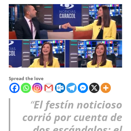
Spread the love
“
El festín noticioso
corrió por cuenta de
dos escándalos: el