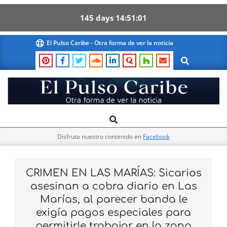
145
days
14
51
00
Skip
El Pulso Caribe - Otra forma de ver la noticia
to
Search
content
El
Search
Primary
Pulso
Navigation
Caribe
Disfruta nuestro contenido en
Facebook
Menu
CRIMEN EN LAS MARÍAS: Sicarios
asesinan a cobra diario en Las
Marías, al parecer banda le
exigía pagos especiales para
permitirle trabajar en la zona