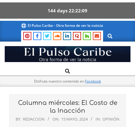
144
days
22
22
08
Skip
El Pulso Caribe - Otra forma de ver la noticia
to
Search
content
El
Search
Primary
Pulso
Navigation
Caribe
Disfruta nuestro contenido en
Facebook
Menu
Columna miércoles: El Costo de
la Inacción
BY:
REDACCION
ON:
15 MAYO, 2024
IN:
OPINIÓN