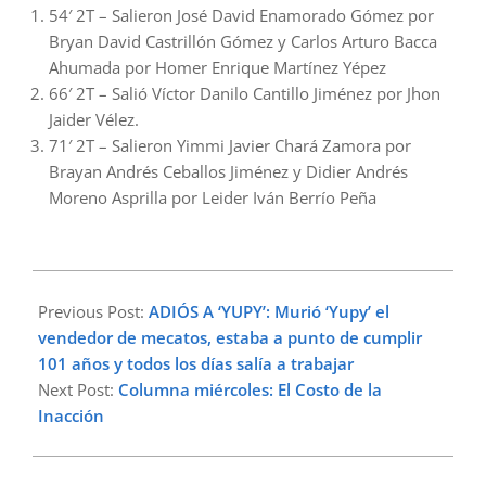
54′ 2T – Salieron José David Enamorado Gómez por
Bryan David Castrillón Gómez y Carlos Arturo Bacca
Ahumada por Homer Enrique Martínez Yépez
66′ 2T – Salió Víctor Danilo Cantillo Jiménez por Jhon
Jaider Vélez.
71′ 2T – Salieron Yimmi Javier Chará Zamora por
Brayan Andrés Ceballos Jiménez y Didier Andrés
Moreno Asprilla por Leider Iván Berrío Peña
2024-
05-
Previous Post:
ADIÓS A ‘YUPY’: Murió ‘Yupy’ el
14
vendedor de mecatos, estaba a punto de cumplir
101 años y todos los días salía a trabajar
Next Post:
Columna miércoles: El Costo de la
Inacción