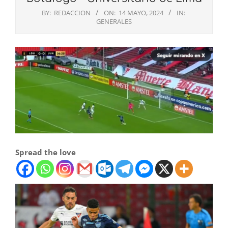
BY:
REDACCION
ON:
14 MAYO, 2024
IN:
GENERALES
Spread the love