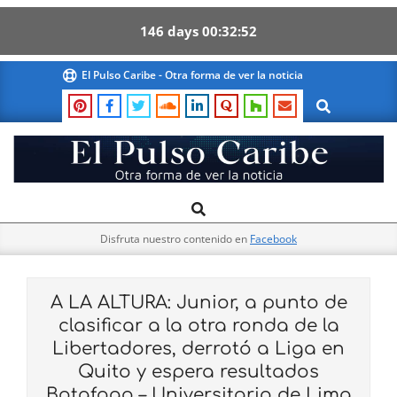
146
days
00
32
51
Skip
El Pulso Caribe - Otra forma de ver la noticia
to
Search
content
El
Search
Primary
Pulso
Navigation
Caribe
Disfruta nuestro contenido en
Facebook
Menu
A LA ALTURA: Junior, a punto de
clasificar a la otra ronda de la
Libertadores, derrotó a Liga en
Quito y espera resultados
Botafogo – Universitario de Lima