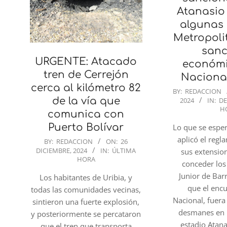
Atanasio 
algunas 
Metropoli
sanc
URGENTE: Atacado
económi
tren de Cerrejón
Nacional
cerca al kilómetro 82
2024-
BY:
REDACCION
de la vía que
2024
IN:
D
10-
H
comunica con
02
Puerto Bolívar
Lo que se espe
aplicó el reg
2024-
BY:
REDACCION
ON:
26
DICIEMBRE, 2024
IN:
ÚLTIMA
sus extensio
12-
HORA
conceder los
26
Junior de Bar
Los habitantes de Uribia, y
que el enc
todas las comunidades vecinas,
Nacional, fuera
sintieron una fuerte explosión,
desmanes en l
y posteriormente se percataron
estadio Atana
que el tren que transporta