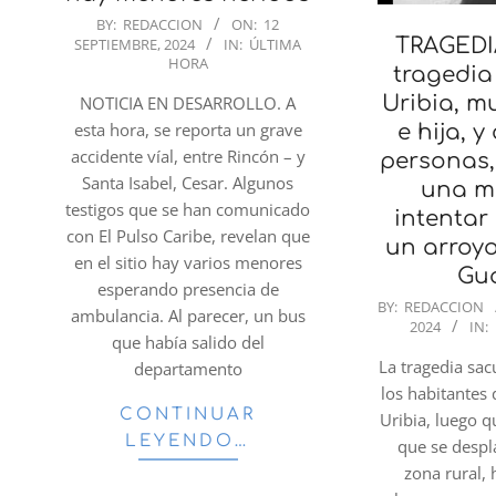
2024-
BY:
REDACCION
ON:
12
TRAGEDIA
SEPTIEMBRE, 2024
IN:
ÚLTIMA
09-
HORA
tragedia
12
Uribia, m
NOTICIA EN DESARROLLO. A
esta hora, se reporta un grave
e hija, y
accidente víal, entre Rincón – y
personas, 
Santa Isabel, Cesar. Algunos
una me
testigos que se han comunicado
intentar
con El Pulso Caribe, revelan que
un arroyo
en el sitio hay varios menores
Gua
esperando presencia de
2024-
BY:
REDACCION
ambulancia. Al parecer, un bus
2024
IN:
08-
que había salido del
31
La tragedia sac
departamento
los habitantes
CONTINUAR
Uribia, luego q
LEYENDO…
que se desp
zona rural, 