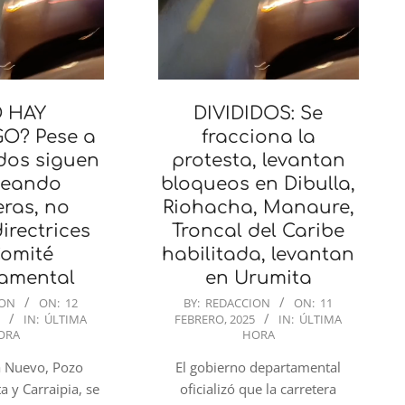
 HAY
DIVIDIDOS: Se
O? Pese a
fracciona la
dos siguen
protesta, levantan
ueando
bloqueos en Dibulla,
eras, no
Riohacha, Manaure,
irectrices
Troncal del Caribe
Comité
habilitada, levantan
amental
en Urumita
2025-
ION
ON:
12
BY:
REDACCION
ON:
11
5
IN:
ÚLTIMA
FEBRERO, 2025
IN:
ÚLTIMA
02-
ORA
HORA
11
 Nuevo, Pozo
El gobierno departamental
 y Carraipia, se
oficializó que la carretera