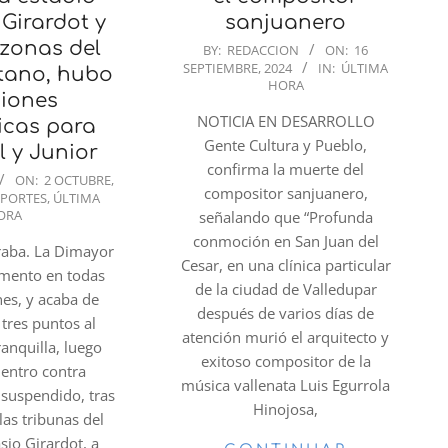
Girardot y
sanjuanero
zonas del
2024-
BY:
REDACCION
ON:
16
SEPTIEMBRE, 2024
IN:
ÚLTIMA
09-
tano, hubo
HORA
16
iones
NOTICIA EN DESARROLLO
cas para
Gente Cultura y Pueblo,
 y Junior
confirma la muerte del
ON:
2 OCTUBRE,
compositor sanjuanero,
EPORTES
,
ÚLTIMA
ORA
señalando que “Profunda
conmoción en San Juan del
raba. La Dimayor
Cesar, en una clínica particular
lamento en todas
de la ciudad de Valledupar
nes, y acaba de
después de varios días de
 tres puntos al
atención murió el arquitecto y
ranquilla, luego
exitoso compositor de la
uentro contra
música vallenata Luis Egurrola
 suspendido, tras
Hinojosa,
as tribunas del
sio Girardot, a