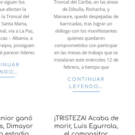
e siguen los
Troncal del Caribe, en las áreas
ue afectan la
de Dibulla, Riohacha, y
 la Troncal del
Manaure, quedó despejadas de
a Santa Marta,
barricadas, tras lograr un
nal, vía a La Paz,
diálogo con los manifestantes
icao – Albania, a
quienes quedaron
rraipia, prosiguen
comprometidos con participar
al parecer líderes
en las mesas de trabajo que se
instalaran este miércoles 12 de
INUAR
febrero, a tiempo que
ENDO…
CONTINUAR
LEYENDO…
unior ganó
¡TRISTEZA! Acaba de
s, Dimayor
morir, Luis Egurrola,
a estadio
el compositor