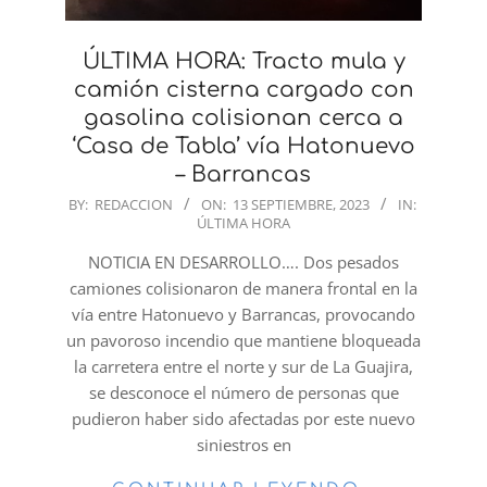
ÚLTIMA HORA: Tracto mula y
camión cisterna cargado con
gasolina colisionan cerca a
‘Casa de Tabla’ vía Hatonuevo
– Barrancas
2023-
BY:
REDACCION
ON:
13 SEPTIEMBRE, 2023
IN:
ÚLTIMA HORA
09-
13
NOTICIA EN DESARROLLO…. Dos pesados
camiones colisionaron de manera frontal en la
vía entre Hatonuevo y Barrancas, provocando
un pavoroso incendio que mantiene bloqueada
la carretera entre el norte y sur de La Guajira,
se desconoce el número de personas que
pudieron haber sido afectadas por este nuevo
siniestros en