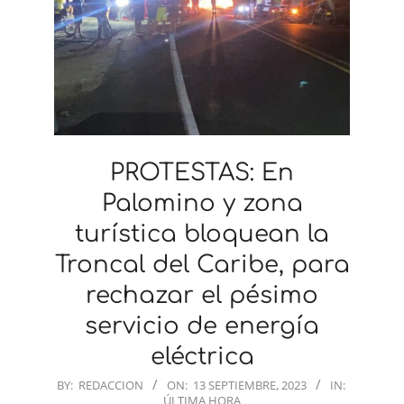
PROTESTAS: En
Palomino y zona
turística bloquean la
Troncal del Caribe, para
rechazar el pésimo
servicio de energía
eléctrica
2023-
BY:
REDACCION
ON:
13 SEPTIEMBRE, 2023
IN:
ÚLTIMA HORA
09-