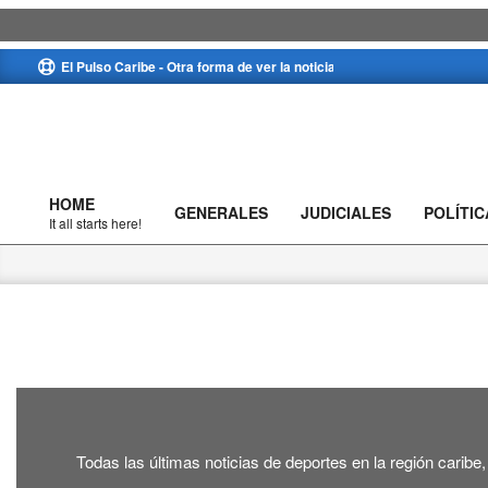
Skip
El Pulso Caribe - Otra forma de ver la noticia
to
content
HOME
GENERALES
JUDICIALES
POLÍTIC
Primary
It all starts here!
Navigation
Menu
Todas las últimas noticias de deportes en la región caribe