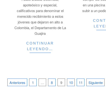
apoteósico y especial,
en una piscina
calificativos para denominar el
subir a un podi
merecido recibimiento a estos
CONT
jóvenes que dejaron en alto a
LEY
Colombia, el Departamento de La
Guajira
CONTINUAR
LEYENDO…
Paginación
Anteriores
1
…
8
9
10
11
Siguiente
de
entradas