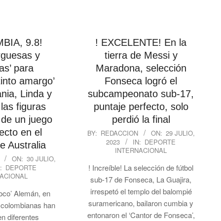
BIA, 9.8!
! EXCELENTE! En la
guesas y
tierra de Messi y
as’ para
Maradona, selección
tinto amargo’
Fonseca logró el
nia, Linda y
subcampeonato sub-17,
las figuras
puntaje perfecto, solo
 de un juego
perdió la final
2023-
ecto en el
BY:
REDACCION
ON:
29 JULIO,
2023
IN:
DEPORTE
07-
e Australia
INTERNACIONAL
29
ON:
30 JULIO,
! Increíble! La selección de fútbol
:
DEPORTE
ACIONAL
sub-17 de Fonseca, La Guajira,
irrespetó el templo del balompié
coco’ Alemán, en
suramericano, bailaron cumbia y
s colombianas han
entonaron el ‘Cantor de Fonseca’,
en diferentes