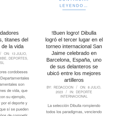
LEYENDO…
dadores
!Buen logro! Dibulla
 titanes del
logró el tercer lugar en el
 de la vida
torneo internacional San
Jaime celebrado en
ON:
13 JULIO,
RIBE
,
DEPORTES
,
Barcelona, España, uno
SL
de sus delanteros se
ores cordobeses
ubicó entre los mejores
os Departamentales
artilleros
tamentales son
2023-
BY:
REDACCION
ON:
8 JULIO,
anes de vida, que
2023
IN:
DEPORTE
07-
con su ejemplo,
INTERNACIONAL
08
 por el deporte y
La selección Dibulla rompiendo
 que sí se pueden
todos los paradigmas, venciendo
eños de competir