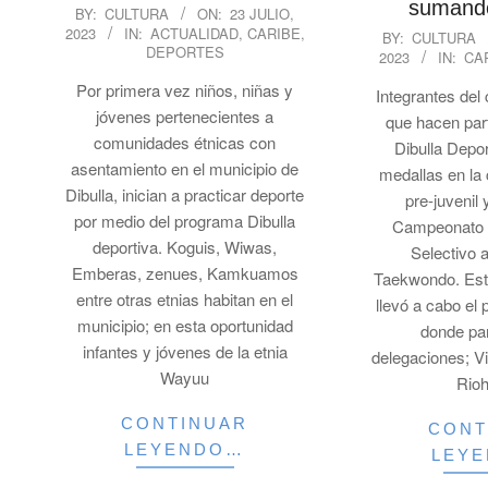
sumando
2023-
BY:
CULTURA
ON:
23 JULIO,
2023-
2023
IN:
ACTUALIDAD
,
CARIBE
,
07-
BY:
CULTURA
DEPORTES
2023
IN:
CA
07-
23
17
Por primera vez niños, niñas y
Integrantes del
jóvenes pertenecientes a
que hacen par
comunidades étnicas con
Dibulla Depo
asentamiento en el municipio de
medallas en la c
Dibulla, inician a practicar deporte
pre-juvenil 
por medio del programa Dibulla
Campeonato 
deportiva. Koguis, Wiwas,
Selectivo 
Emberas, zenues, Kamkuamos
Taekwondo. Es
entre otras etnias habitan en el
llevó a cabo el 
municipio; en esta oportunidad
donde par
infantes y jóvenes de la etnia
delegaciones; V
Wayuu
Rio
CONTINUAR
CONT
LEYENDO…
LEY