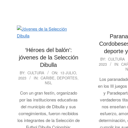
Parana
Cordobeses,
‘Héroes del balón’:
deporte y
jóvenes de la Selección
2023-
BY:
CULTURA
2023
IN:
CA
Dibulla
07-
N
2023-
13
BY:
CULTURA
ON:
13 JULIO,
2023
IN:
CARIBE
,
DEPORTES
,
07-
Los paranadad
NSL
13
en los III jueg
Con un gran festín, organizado
y Paradepar
por las instituciones educativas
verdaderos tit
del municipio de Dibulla y sus
nos enseñan 
corregimientos, fueron recibidos
esfuerzo, amor
los integrantes de la Selección de
determinación,
Futbol Dibulla Colombia;
cumplir los su