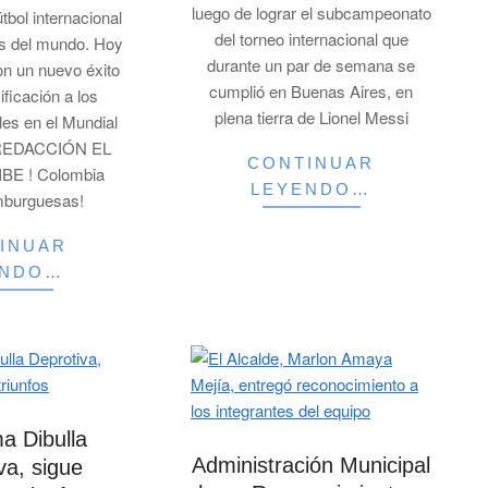
luego de lograr el subcampeonato
útbol internacional
del torneo internacional que
s del mundo. Hoy
durante un par de semana se
n un nuevo éxito
cumplió en Buenas Aires, en
ificación a los
plena tierra de Lionel Messi
les en el Mundial
. REDACCIÓN EL
CONTINUAR
E ! Colombia
LEYENDO…
mburguesas!
INUAR
ENDO…
a Dibulla
Administración Municipal
va, sigue