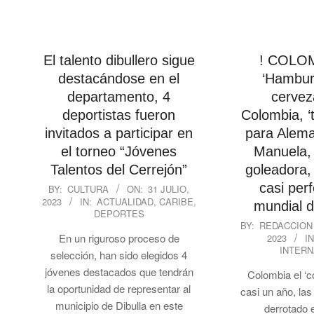
El talento dibullero sigue
! COLOM
destacándose en el
‘Hambur
departamento, 4
cervez
deportistas fueron
Colombia, ‘
invitados a participar en
para Alema
el torneo “Jóvenes
Manuela, 
Talentos del Cerrejón”
goleadora,
2023-
casi perf
BY:
CULTURA
ON:
31 JULIO,
2023
IN:
ACTUALIDAD
,
CARIBE
,
07-
mundial d
DEPORTES
31
2023-
BY:
REDACCION
En un riguroso proceso de
2023
IN
07-
INTERN
selección, han sido elegidos 4
30
jóvenes destacados que tendrán
Colombia el ‘
la oportunidad de representar al
casi un año, la
municipio de Dibulla en este
derrotado 