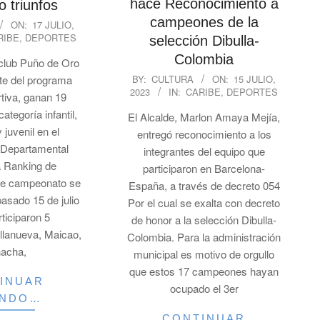
hace Reconocimiento a
 triunfos
campeones de la
ON:
17 JULIO,
RIBE
,
DEPORTES
selección Dibulla-
Colombia
 club Puño de Oro
2023-
te del programa
BY:
CULTURA
ON:
15 JULIO,
2023
IN:
CARIBE
,
DEPORTES
07-
rtiva, ganan 19
15
ategoría infantil,
El Alcalde, Marlon Amaya Mejía,
y juvenil en el
entregó reconocimiento a los
Departamental
integrantes del equipo que
a Ranking de
participaron en Barcelona-
te campeonato se
España, a través de decreto 054
pasado 15 de julio
Por el cual se exalta con decreto
ticiparon 5
de honor a la selección Dibulla-
illanueva, Maicao,
Colombia. Para la administración
hacha,
municipal es motivo de orgullo
que estos 17 campeones hayan
INUAR
ocupado el 3er
ENDO…
CONTINUAR