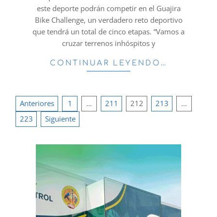
este deporte podrán competir en el Guajira
Bike Challenge, un verdadero reto deportivo
que tendrá un total de cinco etapas. “Vamos a
cruzar terrenos inhóspitos y
CONTINUAR LEYENDO…
Paginación
Anteriores
1
…
211
212
213
…
de
223
Siguiente
entradas