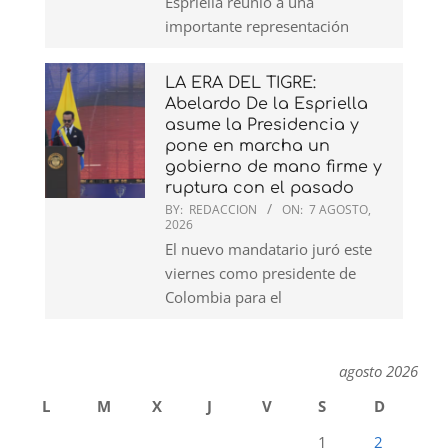
Espriella reunió a una
importante representación
LA ERA DEL TIGRE:
Abelardo De la Espriella
asume la Presidencia y
pone en marcha un
gobierno de mano firme y
ruptura con el pasado
BY:
REDACCION
ON:
7 AGOSTO,
2026
El nuevo mandatario juró este
viernes como presidente de
Colombia para el
agosto 2026
L
M
X
J
V
S
D
1
2