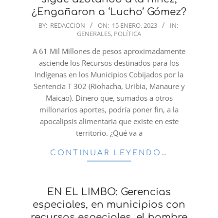
¿Engañaron a ‘Lucho’ Gómez?
2023-
BY:
REDACCION
ON:
15 ENERO, 2023
IN:
GENERALES
,
POLÍTICA
01-
15
A 61 Mil Millones de pesos aproximadamente
asciende los Recursos destinados para los
Indígenas en los Municipios Cobijados por la
Sentencia T 302 (Riohacha, Uribia, Manaure y
Maicao). Dinero que, sumados a otros
millonarios aportes, podría poner fin, a la
apocalipsis alimentaria que existe en este
territorio. ¿Qué va a
CONTINUAR LEYENDO…
EN EL LIMBO: Gerencias
especiales, en municipios con
recursos especiales, el hambre